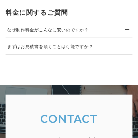
これまで納品させていただいたオウンドメディアが
時に費用も高くなります。
「テンプレート」を使用して作られたという事を、
料金に関するご質問
そこでソラノデザインでは、お客様に安くオウンド
知られたくないといったクライアント様も多くいら
メディアを提供できますよう、「検索機能」「カテ
っしゃいますので、本サイト上ではご提示する事が
ゴリ機能」「特集記事機能」「ランキング機能」な
なぜ制作料金がこんなに安いのですか？
できません。
ど、必要であろう機能やページを網羅した「オウン
ご了承ください。
まずはお見積書を頂くことは可能ですか？
ドメディアサイトのテンプレート」を作成しまし
大型案件などで作業を手伝っていただく外部のデザ
た。
イナーさんは数名いますが、
基本的にソラノデザイ
お問い合わせフォーム
よりメールをいただけました
はい、もちろん可能です。
ンは大きな事務所ではありません。
ら、テンプレートプランを利用し作成したオウンド
機能は揃っていますので、色や画像、文字、ロゴな
ご相談、お見積書作成などは無料で対応させていた
そのため経費や人件費などが安く済ませられますの
メディアサイトのURLを、メールにて送付させてい
どを自社のものに変更する事で、オウンドメディア
だいています。
で、その分を値引きに回させて頂いています。
ただきます。
サイトが低価格で手に入れることができる...と行っ
お気軽にお問い合わせください。
たプランです。
その他ご質問なども、
お問い合わせフォーム
より受
CONTACT
け付けております。
※テンプレートにない機能・ページを追加する場合は、別途
ご相談は無料ですので、お気軽にお問い合わせくだ
費用が発生します
さい。